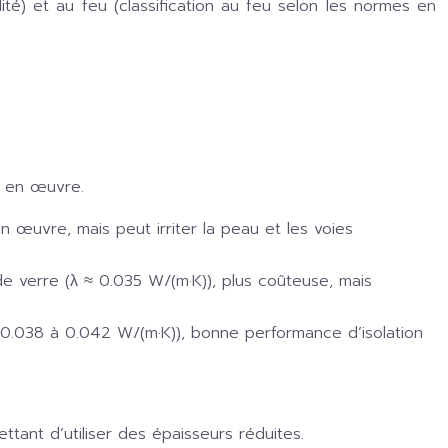
idité) et au feu (classification au feu selon les normes en
e en œuvre.
n œuvre, mais peut irriter la peau et les voies
de verre (λ ≈ 0.035 W/(m·K)), plus coûteuse, mais
 0.038 à 0.042 W/(m·K)), bonne performance d’isolation
tant d’utiliser des épaisseurs réduites.