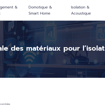
gement &
Domotique &
Isolation &
x
Smart Home
Acoustique
ale des matériaux pour l’isola
 combles