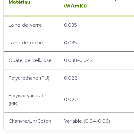
Matériau
(W/(m·K))
Laine de verre
0.035
Laine de roche
0.035
Ouate de cellulose
0.038-0.042
Polyuréthane (PU)
0.022
Polyisocyanurate
0.020
(PIR)
Chanvre/Lin/Coton
Variable (0.04-0.06)