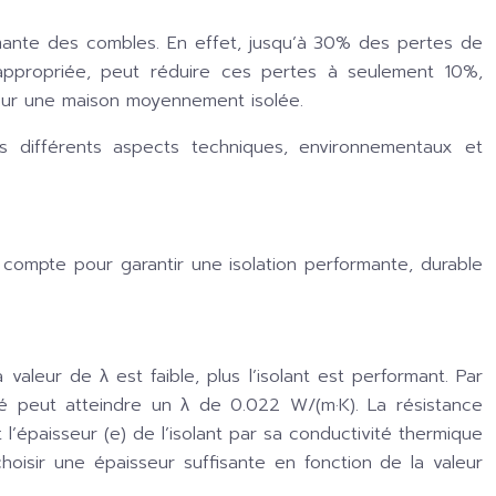
rmante des combles. En effet, jusqu’à 30% des pertes de
 appropriée, peut réduire ces pertes à seulement 10%,
our une maison moyennement isolée.
s différents aspects techniques, environnementaux et
 compte pour garantir une isolation performante, durable
aleur de λ est faible, plus l’isolant est performant. Par
é peut atteindre un λ de 0.022 W/(m·K). La résistance
t l’épaisseur (e) de l’isolant par sa conductivité thermique
choisir une épaisseur suffisante en fonction de la valeur