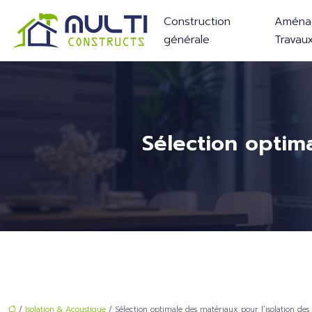
Construction
Aména
générale
Travau
Sélection optim
/
Isolation & Acoustique
/ Sélection optimale des matériaux pour l’isolation des