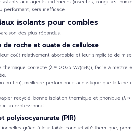
x résistants aux agents extérieurs (insectes, rongeurs, hum
 performant, sera inefficace.
iaux isolants pour combles
araison des plus répandus.
ine de roche et ouate de cellulose
leur coût relativement abordable et leur simplicité de mis
 thermique correcte (λ ≈ 0.035 W/(m·K)), facile à mettre e
ée.
on au feu), meilleure performance acoustique que la laine 
apier recyclé, bonne isolation thermique et phonique (λ ≈
par un professionnel.
et polyisocyanurate (PIR)
onnelles grâce à leur faible conductivité thermique, permet