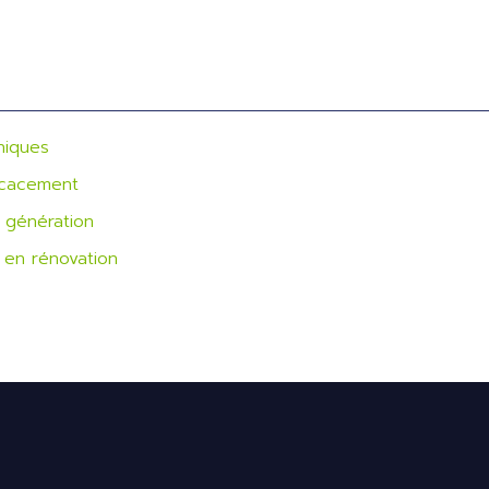
niques
ficacement
e génération
 en rénovation