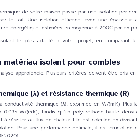
 thermique de votre maison passe par une isolation perfo
ar le toit. Une isolation efficace, avec une épaisseur
acture énergétique, estimées en moyenne à 200€ par an p
isolant le plus adapté à votre projet, en comparant le
 matériau isolant pour combles
alyse approfondie. Plusieurs critères doivent être pris en
ermique (λ) et résistance thermique (R)
 conductivité thermique (λ), exprimée en W/(m·K). Plus la v
n 0.035 W/(m·K), tandis qu’un polyuréthane haute densit
t à résister au flux de chaleur. Elle est calculée en divisan
lation. Pour une performance optimale, il est crucial de 
RE2020).