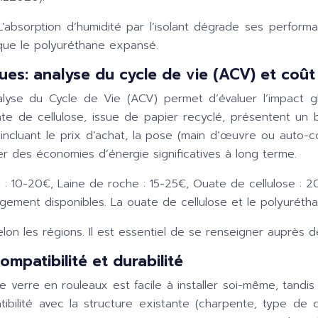
. L’absorption d’humidité par l’isolant dégrade ses perfo
s que le polyuréthane expansé.
s: analyse du cycle de vie (ACV) et coût
nalyse du Cycle de Vie (ACV) permet d’évaluer l’impact 
e de cellulose, issue de papier recyclé, présentent un b
 incluant le prix d’achat, la pose (main d’œuvre ou auto-co
r des économies d’énergie significatives à long terme.
 : 10-20€, Laine de roche : 15-25€, Ouate de cellulose : 
rgement disponibles. La ouate de cellulose et le polyuréth
elon les régions. Il est essentiel de se renseigner auprès d
mpatibilité et durabilité
de verre en rouleaux est facile à installer soi-même, tand
ibilité avec la structure existante (charpente, type de co