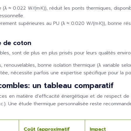
(λ ≈ 0.022 W/(m·K)), réduit les ponts thermiques, disponi
ssionnelle.
rement supérieures au PU (λ ≈ 0.020 W/(m·K)), bonne résis
te de coton
les, sont de plus en plus prisés pour leurs qualités envir
 renouvelables, bonne isolation thermique (λ variable selo
imitée, nécessite parfois une expertise spécifique pour la po
 combles: un tableau comparatif
es en matière d’efficacité énergétique et de respect de 
c.). Une étude thermique personnalisée reste recommand
Coût (approximatif
Impact