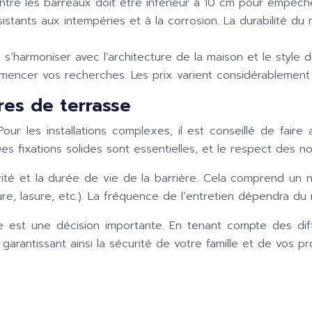
tre les barreaux doit être inférieur à 10 cm pour empêch
stants aux intempéries et à la corrosion. La durabilité du m
t s’harmoniser avec l’architecture de la maison et le style du
encer vos recherches. Les prix varient considérablement se
ères de terrasse
Pour les installations complexes, il est conseillé de fair
Des fixations solides sont essentielles, et le respect des n
curité et la durée de vie de la barrière. Cela comprend u
re, lasure, etc.). La fréquence de l’entretien dépendra du m
se est une décision importante. En tenant compte des dif
 garantissant ainsi la sécurité de votre famille et de vos p