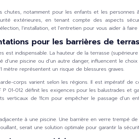
Les chutes, notamment pour les enfants et les personnes
curité extérieures, en tenant compte des aspects sécur
ection, l’installation, et l’entretien pour vous aider à faire 
tations pour les barrières de terra
ues est indispensable. La hauteur de la terrasse (supérieu
té d’une piscine ou d’un autre danger, influencent le choix
 1 mètre représentent un risque de blessures graves.
arde-corps varient selon les régions. Il est impératif de
F P 01-012 définit les exigences pour les balustrades et 
ts verticaux de 11cm pour empêcher le passage d’un enf
adjacente à une piscine. Une barrière en verre trempé de
illant, serait une solution optimale pour garantir la sécur