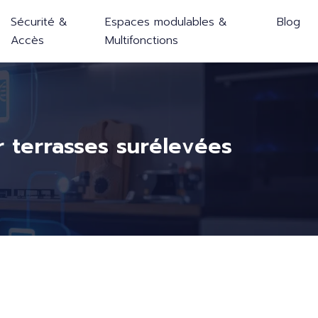
Sécurité &
Espaces modulables &
Blog
Accès
Multifonctions
r terrasses surélevées