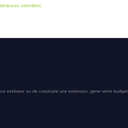
térieures interdites
 extérieur ou de construire une extension, gérer votre budget e