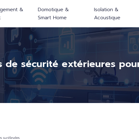
gement &
Domotique &
Isolation &
x
Smart Home
Acoustique
s de sécurité extérieures pou
es surélevées