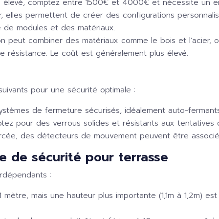
us élevé, comptez entre 1500€ et 4000€ et nécessite un ent
ler, elles permettent de créer des configurations personnali
e de modules et des matériaux.
n peut combiner des matériaux comme le bois et l’acier, ou
re résistance. Le coût est généralement plus élevé.
uivants pour une sécurité optimale :
systèmes de fermeture sécurisés, idéalement auto-fermants 
ptez pour des verrous solides et résistants aux tentatives d
orcée, des détecteurs de mouvement peuvent être associé
re de sécurité pour terrasse
erdépendants :
ètre, mais une hauteur plus importante (1,1m à 1,2m) est 