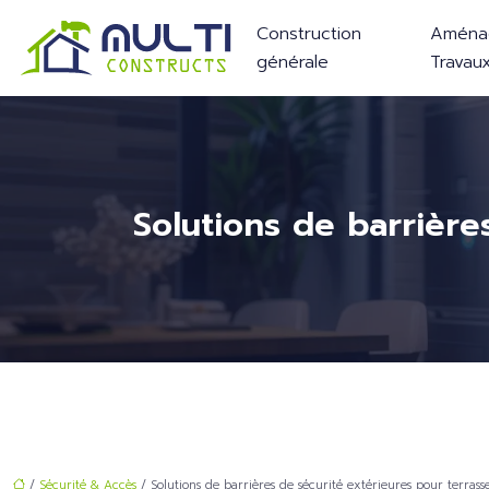
Construction
Aména
générale
Travau
Solutions de barrière
/
Sécurité & Accès
/ Solutions de barrières de sécurité extérieures pour terrass