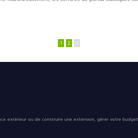
1
2
3
 extérieur ou de construire une extension, gérer votre budget e