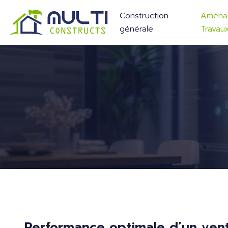
Construction
Aména
générale
Travau
Performance optimale d’un venti