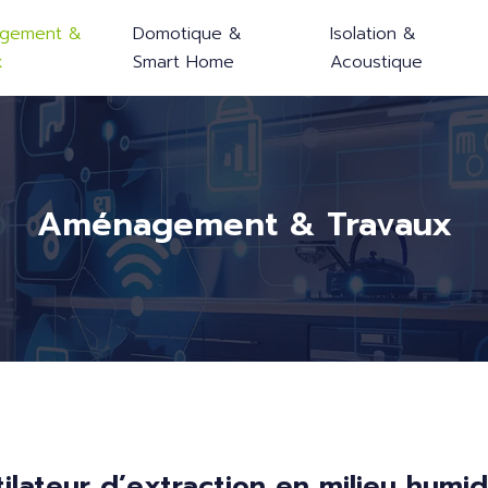
gement &
Domotique &
Isolation &
x
Smart Home
Acoustique
Aménagement & Travaux
lateur d’extraction en milieu humi