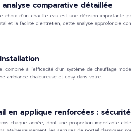
 analyse comparative détaillée
le choix d’un chauffe-eau est une décision importante po
l et la facilité d’entretien, cette analyse approfondie co
installation
, combiné à l’efficacité d’un système de chauffage modern
e une ambiance chaleureuse et cosy dans votre…
ail en applique renforcées : sécuri
is chaque année, dont une proportion importante cible l
ions. Malheureusement, les serrures de portail classiques so